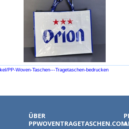
ikel/PP-Woven-Taschen---Tragetaschen-bedrucken
ÜBER
P
PPWOVENTRAGETASCHEN.COM
A